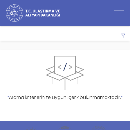
0
sonuç
listeleniyor
.
ARAMA
TARIH ARALIĞI
-
“
Arama kriterlerinize uygun içerik bulunmamaktadır.
“